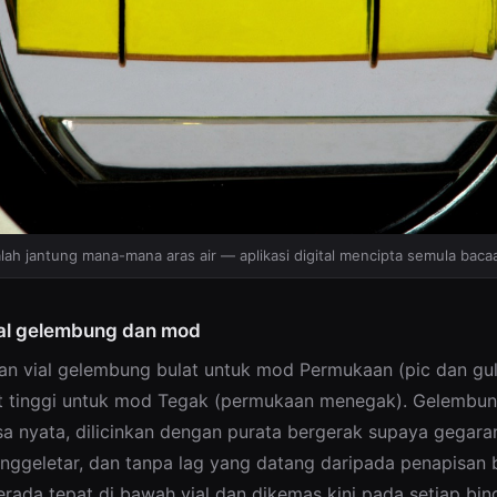
lah jantung mana-mana aras air — aplikasi digital mencipta semula bacaa
ial gelembung dan mod
an vial gelembung bulat untuk mod Permukaan (pic dan guli
t tinggi untuk mod Tegak (permukaan menegak). Gelembun
a nyata, dilicinkan dengan purata bergerak supaya gegara
geletar, dan tanpa lag yang datang daripada penapisan 
erada tepat di bawah vial dan dikemas kini pada setiap bin