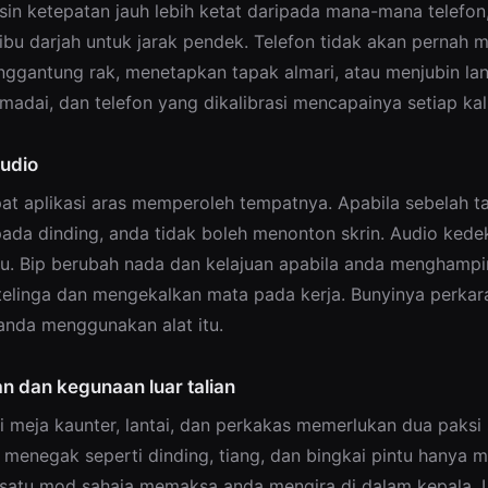
sin ketepatan jauh lebih ketat daripada mana-mana telefon
bu darjah untuk jarak pendek. Telefon tidak akan pernah m
nggantung rak, menetapkan tapak almari, atau menjubin lan
adai, dan telefon yang dikalibrasi mencapainya setiap kali
udio
pat aplikasi aras memperoleh tempatnya. Apabila sebelah t
da dinding, anda tidak boleh menonton skrin. Audio kede
u. Bip berubah nada dan kelajuan apabila anda menghampiri
elinga dan mengekalkan mata pada kerja. Bunyinya perkara 
nda menggunakan alat itu.
 dan kegunaan luar talian
ti meja kaunter, lantai, dan perkakas memerlukan dua paksi 
a menegak seperti dinding, tiang, dan bingkai pintu hanya 
 satu mod sahaja memaksa anda mengira di dalam kepala. L