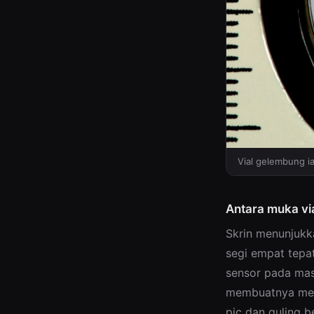
Vial gelembung ia
Antara muka v
Skrin menunjukk
segi empat tepa
sensor pada mas
membuatnya meng
pic dan guling b