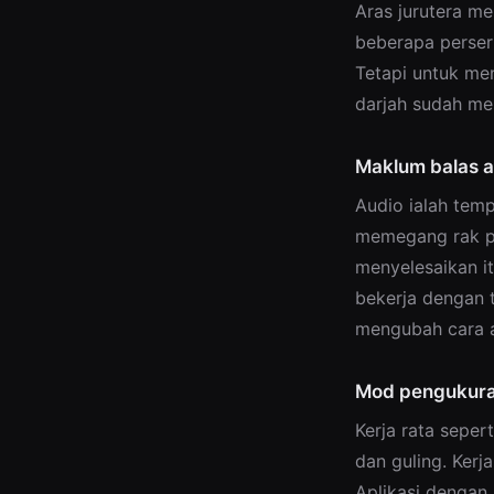
Aras jurutera me
beberapa perseri
Tetapi untuk me
darjah sudah mem
Maklum balas a
Audio ialah tem
memegang rak pa
menyelesaikan it
bekerja dengan t
mengubah cara a
Mod pengukuran
Kerja rata seper
dan guling. Kerj
Aplikasi dengan