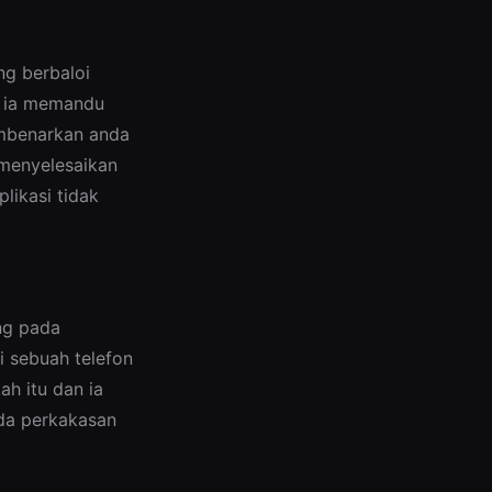
ng berbaloi
, ia memandu
embenarkan anda
 menyelesaikan
plikasi tidak
ng pada
i sebuah telefon
h itu dan ia
ada perkakasan