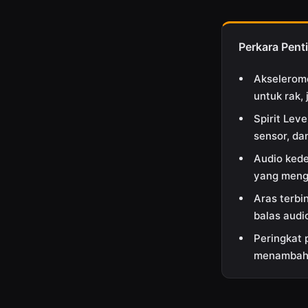
Perkara Pent
Akselerome
untuk rak, 
Spirit Lev
sensor, da
Audio kede
yang mengu
Aras terbi
balas audi
Peringkat 
menambah j