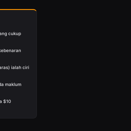
yang cukup
 kebenaran
as) ialah ciri
ada maklum
a $10