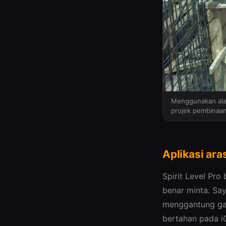
Menggunakan alat
projek pembinaan
Aplikasi aras
Spirit Level Pr
benar minta. Sa
menggantung gam
bertahan pada iO