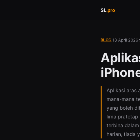
SL
.
pro
BLOG
18 April 2026
·
·
Aplika
iPhone
Aplikasi aras 
mana-mana tel
yang boleh di
lima pratetap 
terbina dalam
harian, tiada 