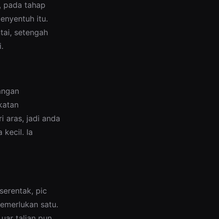
, pada tahap
enyentuh itu.
tai, setengah
.
angan
katan
 aras, jadi anda
kecil. Ia
serentak, pic
memerlukan satu.
uar talian pun