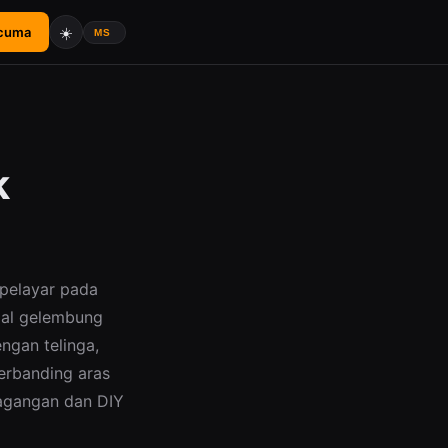
☀️
rcuma
k
 pelayar pada
ial gelembung
ngan telinga,
berbanding aras
rdagangan dan DIY