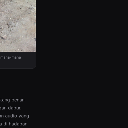
m mana-mana
ukang benar-
gan dapur,
an audio yang
ya di hadapan