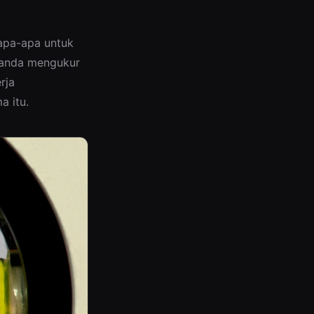
 apa-apa untuk
n anda mengukur
rja
a itu.