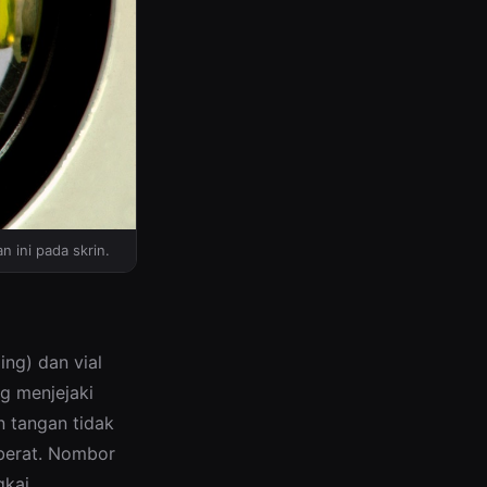
n ini pada skrin.
ng) dan vial
g menjejaki
n tangan tidak
berat. Nombor
gkai.