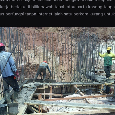
kerja berlaku di bilik bawah tanah atau harta kosong tanpa 
rus berfungsi tanpa internet ialah satu perkara kurang untuk