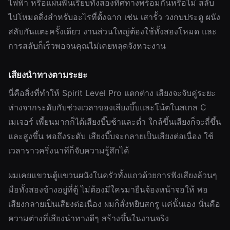
ไฟฟ้า หรือแผ่นพื้นเรียบทั้งสองทิศทางพร้อมกันหรือไม่ สลับ
ไปโหมดดิ่งสำหรับอะไรที่ตั้งฉาก เช่น เสารั้ว วงกบประตู ผนัง
สลับกันแตะครั้งเดียว งานส่วนใหญ่ต้องใช้ทั้งสองโหมด และ
การสลับก็เร็วพอจนคุณไม่เคยหลุดจังหวะงาน
เสียงนำทางตามระยะ
นี่คือสิ่งที่ทำให้ Spirit Level Pro แตกต่าง เสียงจะจับคู่ระยะ
ห่างจากระดับกับช่วงเวลาของเสียงบี๊บและโน้ตในสเกล C
เมเจอร์ เพี้ยนมากก็ได้เสียงบี๊บช้าและต่ำ ใกล้ขึ้นเสียงก็จะถี่ขึ้น
และสูงขึ้น พอถึงระดับ เสียงบี๊บจะกลายเป็นเสียงต่อเนื่อง ใช้
เวลาราวครึ่งนาทีก็จับความรู้สึกได้
ผมเคยแขวนตู้แขวนผนังในครัวทั้งแถวด้วยการฟังเสียงล้วนๆ
มือทั้งสองข้างอยู่ที่ตู้ ไม่ต้องมีใครมายืนจ้องหน้าจอให้ พอ
เสียงกลายเป็นเสียงต่อเนื่อง ผมก็สั่งหยิบสกรู แค่นั้นเอง นั่นคือ
ความต่างที่เสียงนำทางดีๆ สร้างขึ้นในงานจริง