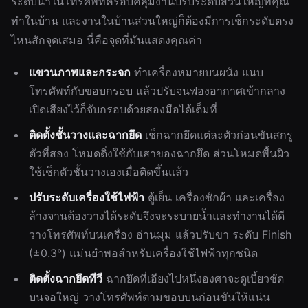
ระดับน้ำในโทรศัพท์ครอบคลุมงานปรับระดับส่วนใหญ่ที่คุณ
ทำในบ้าน และงานในบ้านส่วนใหญ่ก็ต้องมีการเช็กระดับตรง
ไหนสักจุดเสมอ นี่คือจุดที่มันแสดงคุณค่า
แขวนภาพและกระจก
ทำเครื่องหมายบนผนัง แนบ
โทรศัพท์กับขอบกรอบ แล้วปรับจนฟองอากาศเข้ากลาง
เปิดเสียงไว้ก็จับกรอบด้วยสองมือได้เต็มที่
ติดตั้งชั้นวางและฉากยึด
เช็กฉากยึดแต่ละตัวก่อนขันสกรู
ตัวที่สอง โหมดดิ่งใช้กับเสาของฉากยึด ส่วนโหมดพื้นผิว
ใช้เช็กตัวชั้นวางเองเมื่อติดขึ้นแล้ว
ปรับระดับเครื่องใช้ไฟฟ้า
ตู้เย็น เครื่องซักผ้า และเครื่อง
ล้างจานต้องวางได้ระดับจึงจะระบายน้ำและทำงานได้ดี
วางโทรศัพท์บนเครื่อง อ่านมุม แล้วปรับขา ระดับ Finish
(±0.3°) แม่นยำพอสำหรับเครื่องใช้ไฟฟ้าทุกชนิด
ติดตั้งฉากยึดทีวี
ฉากยึดที่เอียงไปหนึ่งองศาจะดูเบี้ยวชัด
บนจอใหญ่ วางโทรศัพท์ตามขอบบนก่อนขันให้แน่น