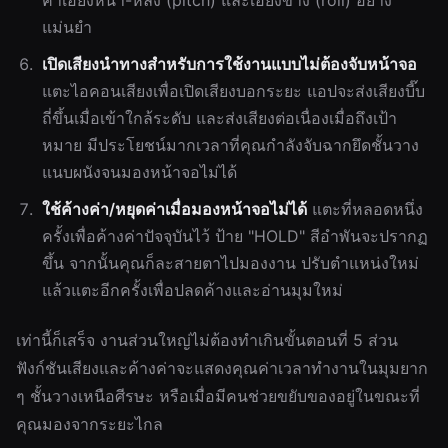
ค่าเอียงหน้า-หลัง (pitch) และเอียงข้าง (roll) อย่าง
แม่นยำ
เปิดเสียงนำทางสำหรับการใช้งานแบบไม่ต้องจับหน้าจอ
แตะไอคอนเสียงเพื่อเปิดเสียงบอกระยะ แอปจะส่งเสียงบี๊บ
ถี่ขึ้นเมื่อเข้าใกล้ระดับ และส่งเสียงต่อเนื่องเมื่อถึงเป้า
หมาย มีประโยชน์มากเวลาที่คุณกำลังจับฉากยึดชั้นวาง
แนบผนังจนมองหน้าจอไม่ได้
ใช้ค้างค่า/หยุดค่าเมื่อมองหน้าจอไม่ได้
แตะที่หลอดหนึ่ง
ครั้งเพื่อค้างค่าปัจจุบันไว้ ป้าย "HOLD" สีอำพันจะปรากฏ
ขึ้น จากนั้นคุณก็ละสายตาไปมองงาน ปรับตำแหน่งใหม่
แล้วแตะอีกครั้งเพื่อปลดค้างและอ่านมุมใหม่
เท่านี้ก็เสร็จ งานส่วนใหญ่ไม่ต้องทำเกินขั้นตอนที่ 5 ส่วน
ฟังก์ชันเสียงและค้างค่าจะแสดงคุณค่าเวลาทำงานในมุมยาก
ๆ ชั้นวางเหนือศีรษะ หรือเมื่อมีคนช่วยขยับของอยู่ในขณะที่
คุณมองจากระยะไกล