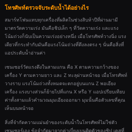
โทรศัพท์ตรวจจับระดับน้ำได้อย่างไร
สมาร์ทโฟนแทบทุกเครื่องที่ผลิตในช่วงสิบห้าปีที่ผ่านมามี
มาตรวัดความเร่ง มันคือชิปเล็ก ๆ ที่วัดความเร่ง และแรง
โน้มถ่วงก็นับเป็นความเร่งอย่างหนึ่ง เมื่อโทรศัพท์วางนิ่ง แรง
เดียวที่กระทำกับมันคือแรงโน้มถ่วงที่ดึงลงตรง ๆ นั่นคือสิ่งที่
แอประดับน้ำอ่านค่า
เซนเซอร์วัดแรงดึงในสามแกน คือ X ตามความกว้างของ
เครื่อง Y ตามความยาว และ Z ทะลุผ่านหน้าจอ เมื่อโทรศัพท์
วางราบ แรงโน้มถ่วงทั้งหมดจะตกอยู่บนแกน Z พอเอียง
เครื่อง แรงบางส่วนก็ย้ายไปที่แกน X หรือ Y แอปเปรียบเทียบ
ค่าทั้งสามแล้วคำนวณมุมเอียงออกมา มุมนั้นคือตัวเลขที่คุณ
เห็นบนหน้าจอ
สิ่งที่จำกัดความแม่นยำของระดับน้ำในโทรศัพท์ไม่ใช่ตัว
เซนเซอร์เอง ข้อจำกัดมาจากค่าเบี่ยงเบนติดตัวของชิป เคสที่